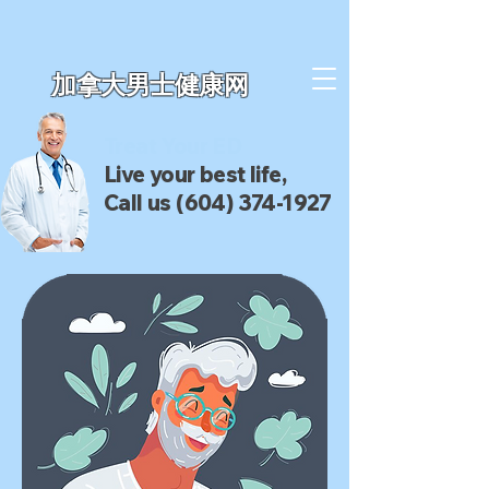
加拿大男士健康网
Treat Your ED
Live your best life,
Call us (604) 374-1927