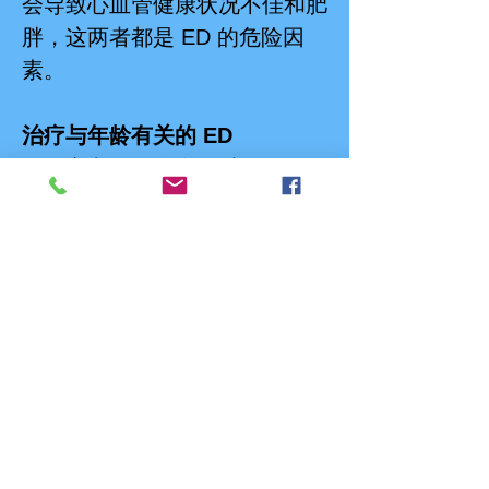
会导致心血管健康状况不佳和肥
胖，这两者都是 ED 的危险因
素。
治疗与年龄有关的 ED
虽然衰老是一个自然过程，但仍
有方法可以控制和降低 ED 风
险：
健康的生活方式：保持健康的饮
食、经常锻炼、戒烟和限制饮酒
可以改善整体健康状况并降低
ED 的风险。
定期检查：定期体检有助于发现
和控制导致 ED 的疾病，例如糖
尿病和心血管疾病。